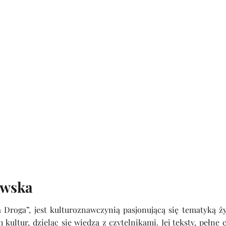
owska
 Droga”, jest kulturoznawczynią pasjonującą się tematyką ży
kultur, dzieląc się wiedzą z czytelnikami. Jej teksty, pełne 