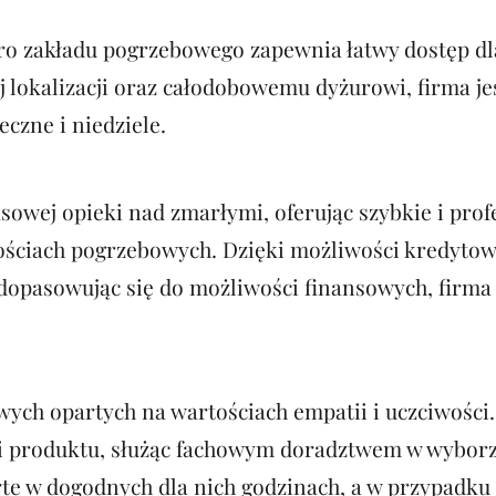
uro zakładu pogrzebowego zapewnia łatwy dostęp dla
 lokalizacji oraz całodobowemu dyżurowi, firma je
eczne i niedziele.
owej opieki nad zmarłymi, oferując szybkie i pro
ściach pogrzebowych. Dzięki możliwości kredytowa
opasowując się do możliwości finansowych, firma s
ch opartych na wartościach empatii i uczciwości. K
gi i produktu, służąc fachowym doradztwem w wybo
te w dogodnych dla nich godzinach, a w przypadku 