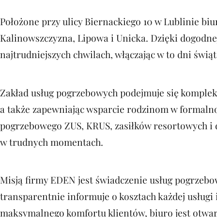
Położone przy ulicy Biernackiego 10 w Lublinie bi
Kalinowszczyzna, Lipowa i Unicka. Dzięki dogodnej
najtrudniejszych chwilach, włączając w to dni świąt
Zakład usług pogrzebowych podejmuje się kompleks
a także zapewniając wsparcie rodzinom w formalno
pogrzebowego ZUS, KRUS, zasiłków resortowych i d
w trudnych momentach.
Misją firmy EDEN jest świadczenie usług pogrzebowy
transparentnie informuje o kosztach każdej usłu
maksymalnego komfortu klientów, biuro jest otwar