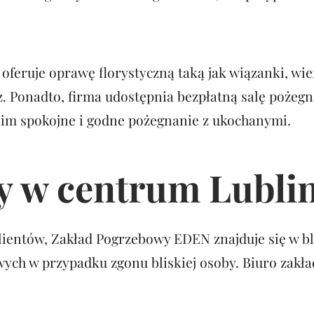
eruje oprawę florystyczną taką jak wiązanki, wień
z. Ponadto, firma udostępnia bezpłatną salę pożegn
kim spokojne i godne pożegnanie z ukochanymi.
y w centrum Lubli
tów, Zakład Pogrzebowy EDEN znajduje się w bliski
ych w przypadku zgonu bliskiej osoby. Biuro zakł