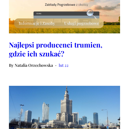
Informacje i Zasoby
Usługi pogrzebowe
Najlepsi producenci trumien,
gdzie ich szukać?
By
Natalia Orzechowska
lut 22
•