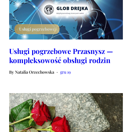
Usługi pogrzebowe
Usługi pogrzebowe Przasnysz —
kompleksowość obsługi rodzin
By
Natalia Orzechowska
gru 19
•