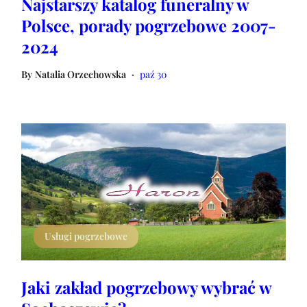
Najstarszy katalog funeralny w
Polsce, porady pogrzebowe 2007-
2024
By
Natalia Orzechowska
paź 30
•
Usługi pogrzebowe
Jaki zakład pogrzebowy wybrać w