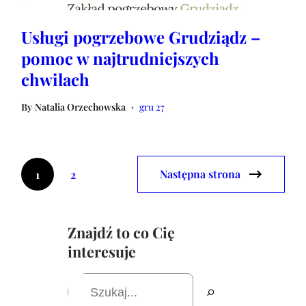
Usługi pogrzebowe Grudziądz –
pomoc w najtrudniejszych
chwilach
By
Natalia Orzechowska
gru 27
•
Następna strona
1
2
Znajdź to co Cię
interesuje
S
z