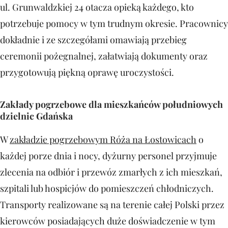
ul. Grunwaldzkiej 24 otacza opieką każdego, kto
potrzebuje pomocy w tym trudnym okresie. Pracownicy
dokładnie i ze szczegółami omawiają przebieg
ceremonii pożegnalnej, załatwiają dokumenty oraz
przygotowują piękną oprawę uroczystości.
Zakłady pogrzebowe dla mieszkańców południowych
dzielnic Gdańska
W
zakładzie pogrzebowym Róża na Łostowicach
o
każdej porze dnia i nocy, dyżurny personel przyjmuje
zlecenia na odbiór i przewóz zmarłych z ich mieszkań,
szpitali lub hospicjów do pomieszczeń chłodniczych.
Transporty realizowane są na terenie całej Polski przez
kierowców posiadających duże doświadczenie w tym