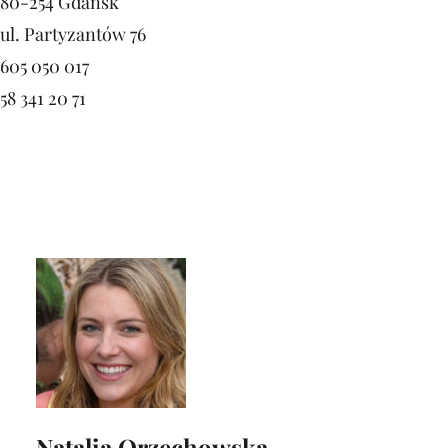
80-254 Gdańsk
ul. Partyzantów 76
605 050 017
58 341 20 71
Natalia Orzechowska