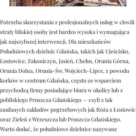
Potrzeba skorzystania z profesjonalnych usług w chwili
straty bliskiej osoby jest bardzo wysoka i wymagająca
jak najszybszej interwencji. Dla mieszkańców
Południowych dzielnic Gdańska, takich jak Ujeścisko,
Łostowice, Zakoniczyn, Jasień, Chełm, Orunia Górna,
Orunia Dolna, Orunia-Św. Wojciech-Lipce, z powodu
korków w centrum Gdańska, często ze wsparciem
przychodzą firmy posiadające biura w okolicy lub z
pobliskiego Pruszcza Gdańskiego — czyli z tak
zaufanych zakładów pogrzebowych jak Róża z Łostowic
oraz Zieleń z Wrzeszcza lub Pruszcza Gdańskiego.
Warto dodać, że południowe dzielnice nazywane